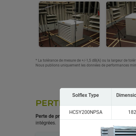
* La tolérance de mesure de +/-1,5 dB(A) ou la largeur de tol
Nous publions uniquement les données de performances mini
Solflex Type
Dimensio
PERTE DE PRESSION 
HCSY200NPSA
182
Perte de pression la plus faible
sur les lamelle
intégrées.