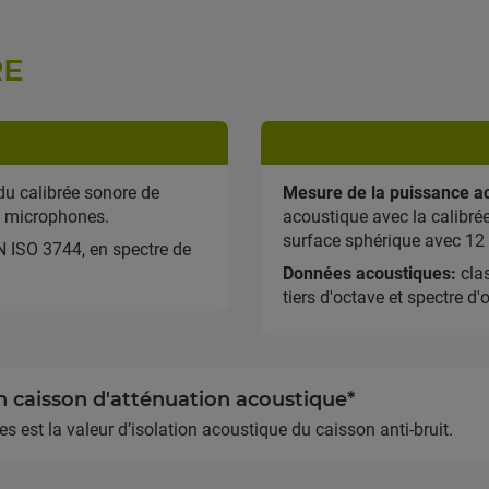
RE
u calibrée sonore de
Mesure de la puissance a
2 microphones.
acoustique avec la calibré
surface sphérique avec 12
N ISO 3744, en spectre de
Données acoustiques:
clas
tiers d'octave et spectre d'
n caisson d'atténuation acoustique*
s est la valeur d’isolation acoustique du caisson anti-bruit.