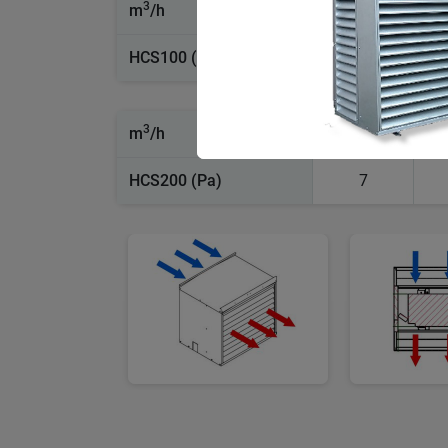
3
m
/h
1500
HCS100 (Pa)
5
3
m
/h
5500
HCS200 (Pa)
7