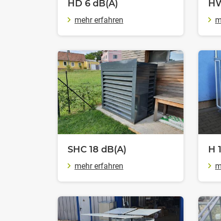
HD 6
dB(A)
H
mehr erfahren
m
SHC 18
dB(A)
H 
mehr erfahren
m