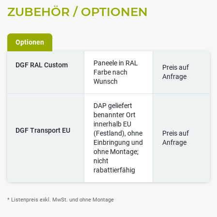
ZUBEHÖR / OPTIONEN
Optionen
Paneele in RAL
DGF RAL Custom
Preis auf
Farbe nach
Anfrage
Wunsch
DAP geliefert
benannter Ort
innerhalb EU
DGF Transport EU
(Festland), ohne
Preis auf
Einbringung und
Anfrage
ohne Montage;
nicht
rabattierfähig
* Listenpreis exkl. MwSt. und ohne Montage