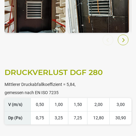
DRUCKVERLUST DGF 280
Mittlerer Druckabfallkoeffizient = 5,84,
gemessen nach EN ISO 7235
V (m/s)
0,50
1,00
1,50
2,00
3,00
Dp (Pa)
0,75
3,25
7,25
12,80
30,90