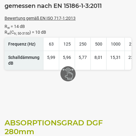
gemessen nach EN 15186-1-3:2011
Bewertung gemäß EN ISO 717-1:2013
R
= 14 dB
w
R
(C
) = 10 dB
w
tr, 50-3150
Frequenz (Hz)
63
125
250
500
1000
20
Schalldämmung
5,99
5,96
5,77
8,01
15,31
23,
dB
ABSORPTIONSGRAD DGF
280
mm