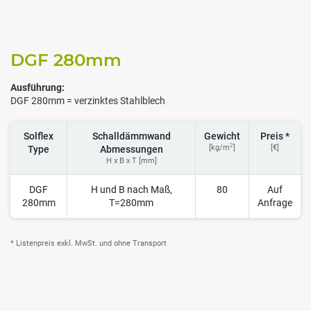
DGF 280
mm
Ausführung:
DGF 280mm = verzinktes Stahlblech
Solflex
Schalldämmwand
Gewicht
Preis *
2
[kg/m
]
[€]
Type
Abmessungen
H x B x T [mm]
DGF
H und B nach Maß,
80
Auf
280mm
T=280mm
Anfrage
* Listenpreis exkl. MwSt. und ohne Transport