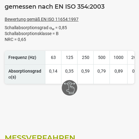
gemessen nach EN ISO 354:2003
Bewertung gemäß EN ISO 11654:1997
Schallabsorptionsgrad α
= 0,85
w
Schallabsorptionsklasse = B
NRC = 0,65
Frequenz (Hz)
63
125
250
500
1000
200
Absorptionsgrad
0,14
0,35
0,59
0,79
0,89
0,8
α(s)
MESSVERFAHREN