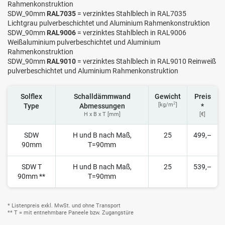
Rahmenkonstruktion
SDW_90mm
RAL7035
= verzinktes Stahlblech in RAL7035
Lichtgrau pulverbeschichtet und Aluminium Rahmenkonstruktion
SDW_90mm
RAL9006
= verzinktes Stahlblech in RAL9006
Weißaluminium pulverbeschichtet und Aluminium
Rahmenkonstruktion
SDW_90mm
RAL9010
= verzinktes Stahlblech in RAL9010 Reinweiß
pulverbeschichtet und Aluminium Rahmenkonstruktion
Solflex
Schalldämmwand
Gewicht
Preis
2
[kg/m
]
Type
Abmessungen
*
H x B x T [mm]
[€]
SDW
H und B nach Maß,
25
499,–
90mm
T=90mm
SDW T
H und B nach Maß,
25
539,–
90mm **
T=90mm
* Listenpreis exkl. MwSt. und ohne Transport
** T = mit entnehmbare Paneele bzw. Zugangstüre