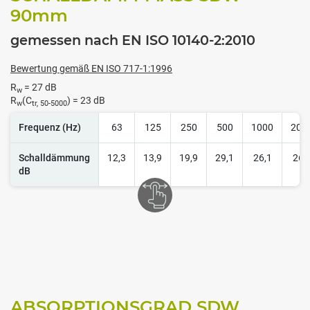
90
mm
gemessen nach EN ISO 10140-2:2010
Bewertung gemäß EN ISO 717-1:1996
R
= 27 dB
w
R
(C
) = 23 dB
w
tr, 50-5000
Frequenz (Hz)
63
125
250
500
1000
200
Schalldämmung
12,3
13,9
19,9
29,1
26,1
26,
dB
ABSORPTIONSGRAD SDW