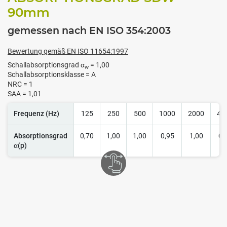
90
mm
gemessen nach EN ISO 354:2003
Bewertung gemäß EN ISO 11654:1997
Schallabsorptionsgrad α
= 1,00
w
Schallabsorptionsklasse = A
NRC = 1
SAA = 1,01
Frequenz (Hz)
125
250
500
1000
2000
40
Absorptionsgrad
0,70
1,00
1,00
0,95
1,00
0,
α(p)