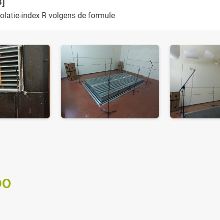
B]
solatie-index R volgens de formule
00