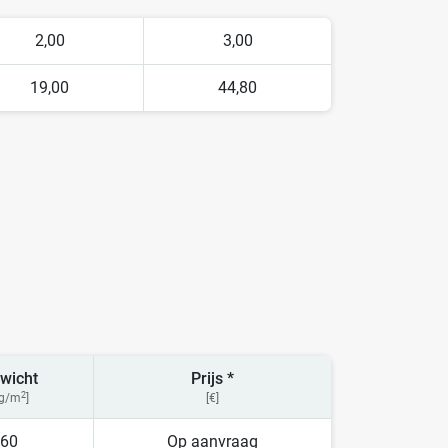
2,00
3,00
19,00
44,80
wicht
Prijs *
2
kg/m
]
[€]
60
Op aanvraag