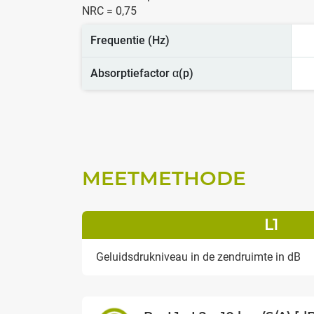
NRC = 0,75
Frequentie (Hz)
Absorptiefactor α(p)
MEETMETHODE
L1
Geluidsdrukniveau in de zendruimte in dB