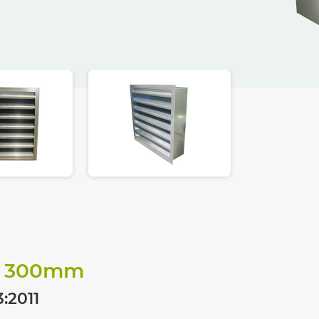
 300
mm
:2011