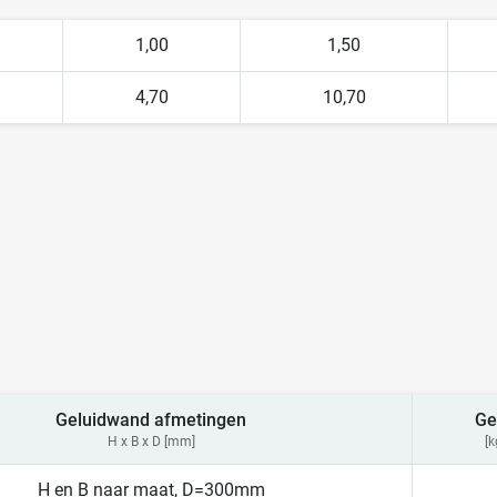
1,00
1,50
4,70
10,70
Geluidwand afmetingen
Ge
H x B x D [mm]
[
H en B naar maat, D=300mm