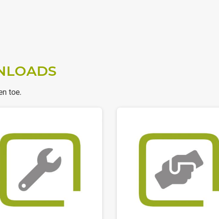
NLOADS
en toe.