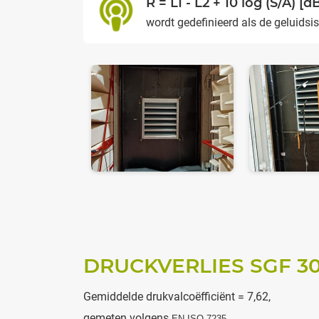
R = L1 - L2 + 10 log (S/A) [d
wordt gedefinieerd als de geluidsi
DRUCKVERLIES SGF 3
Gemiddelde drukvalcoëfficiënt = 7,62,
gemeten volgens
EN ISO 7235