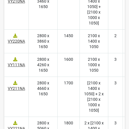
VY210NA
3460 x
1400 x
1650
1050] +
[2100 x
1000 x
1050]
2800 x
1450
2100 x
2
1
VY220NA
3860 x
1400 x
1650
1050
2800 x
1600
2100 x
3
2
VY111NA
4260 x
1000 x
1650
1050
2800 x
1700
[2100 x
3
2
VY211NA
4660 x
1400 x
1650
1050] + 2 x
[2100 x
1000 x
1050]
2800 x
1800
2 x [2100 x
3
2
VY221NA
5060 x
1400 x