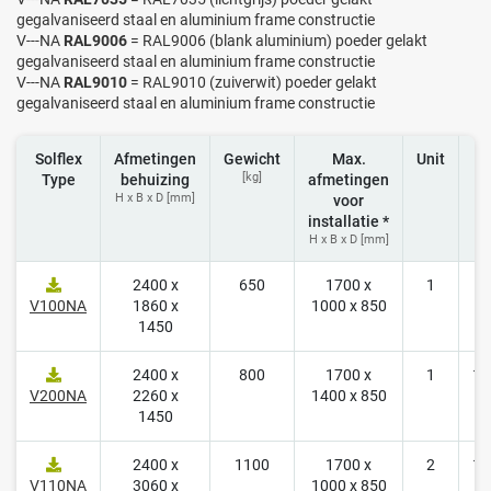
gegalvaniseerd staal en aluminium frame constructie
V---NA
RAL9006
= RAL9006 (blank aluminium) poeder gelakt
gegalvaniseerd staal en aluminium frame constructie
V---NA
RAL9010
= RAL9010 (zuiverwit) poeder gelakt
gegalvaniseerd staal en aluminium frame constructie
Solflex
Afmetingen
Gewicht
Max.
Unit
Pr
[kg]
Type
behuizing
afmetingen
H x B x D [mm]
voor
installatie *
H x B x D [mm]
2400 x
650
1700 x
1
8
V100NA
1860 x
1000 x 850
1450
2400 x
800
1700 x
1
11
V200NA
2260 x
1400 x 850
1450
2400 x
1100
1700 x
2
14
V110NA
3060 x
1000 x 850