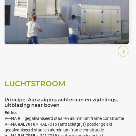
LUCHTSTROOM
Principe: Aanzuiging achteraan en zijdelings,
uitblazing naar boven
Editie:
V---NA
V
= gegalvaniseerd staal en aluminium frame constructie
V---NA
RAL7016
= RAL7016 (antracietgrijs) poeder gelakt
gegalvaniseerd staal en aluminium frame constructie
V---NA
RAL7035
= RAL7035 (lichtgrijs) poeder gelakt