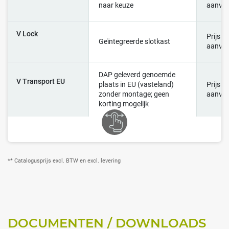
naar keuze
aanvr
V Lock
Prijs o
Geïntegreerde slotkast
aanvr
DAP geleverd genoemde
V Transport EU
plaats in EU (vasteland)
Prijs o
zonder montage; geen
aanvr
korting mogelijk
** Catalogusprijs excl. BTW en excl. levering
DOCUMENTEN / DOWNLOADS