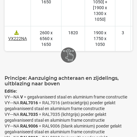
1650
1050] +
[1900 x
1300 x
1050]
2600 x
1820
1900 x
3
2
VX222NA
6560 x
1750 x
1650
1050
Principe: Aanzuiging achteraan en zijdelings,
uitblazing naar boven
Editie:
VY---NA
V
= gegalvaniseerd staal en aluminium frame constructie
VY---NA
RAL7016
= RAL7016 (antracietgrijs) poeder gelakt
gegalvaniseerd staal en aluminium frame constructie
VY---NA
RAL7035
= RAL7035 (lichtgrijs) poeder gelakt
gegalvaniseerd staal en aluminium frame constructie
VY---NA
RAL9006
= RAL9006 (blank aluminium) poeder gelakt
gegalvaniseerd staal en aluminium frame constructie