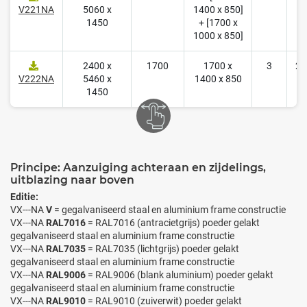
V221NA
5060 x
1400 x 850]
1450
+ [1700 x
1000 x 850]
2400 x
1700
1700 x
3
24
V222NA
5460 x
1400 x 850
1450
Principe: Aanzuiging achteraan en zijdelings,
uitblazing naar boven
Editie:
VX---NA
V
= gegalvaniseerd staal en aluminium frame constructie
VX---NA
RAL7016
= RAL7016 (antracietgrijs) poeder gelakt
gegalvaniseerd staal en aluminium frame constructie
VX---NA
RAL7035
= RAL7035 (lichtgrijs) poeder gelakt
gegalvaniseerd staal en aluminium frame constructie
VX---NA
RAL9006
= RAL9006 (blank aluminium) poeder gelakt
gegalvaniseerd staal en aluminium frame constructie
VX---NA
RAL9010
= RAL9010 (zuiverwit) poeder gelakt