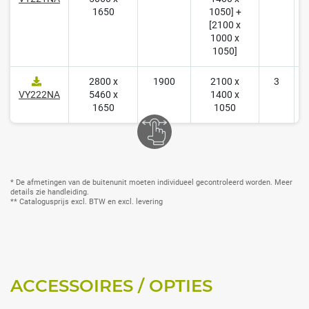
1650
1050] +
[2100 x
1000 x
1050]
2800 x
1900
2100 x
3
2
VY222NA
5460 x
1400 x
1650
1050
* De afmetingen van de buitenunit moeten individueel gecontroleerd worden. Meer
details zie handleiding.
** Catalogusprijs excl. BTW en excl. levering
ACCESSOIRES / OPTIES