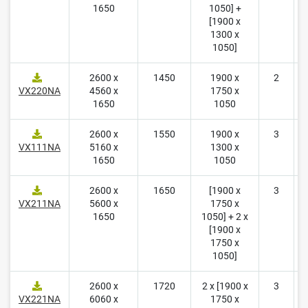
1650
1050] +
[1900 x
1300 x
1050]
2600 x
1450
1900 x
2
1
VX220NA
4560 x
1750 x
1650
1050
2600 x
1550
1900 x
3
2
VX111NA
5160 x
1300 x
1650
1050
2600 x
1650
[1900 x
3
2
VX211NA
5600 x
1750 x
1650
1050] + 2 x
[1900 x
1750 x
1050]
2600 x
1720
2 x [1900 x
3
2
VX221NA
6060 x
1750 x