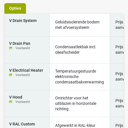
Opties
V Drain System
Geluidsisolerende bodem
Prijs o
met afvoersysteem
aanvr
V Drain Pan
Condensaatlekbak incl.
Prijs o
Voorbeeld
olieafscheider
aanvr
V Electrical Heater
Temperatuurgestuurde
Prijs o
Voorbeeld
elektronische
aanvr
condensaatbakverwarming
V Hood
Omrichter voor het
Prijs o
Voorbeeld
uitblazen in horizontale
aanvr
richting
V RAL Custom
Afgewerkt in RAL-kleur
Prijs o