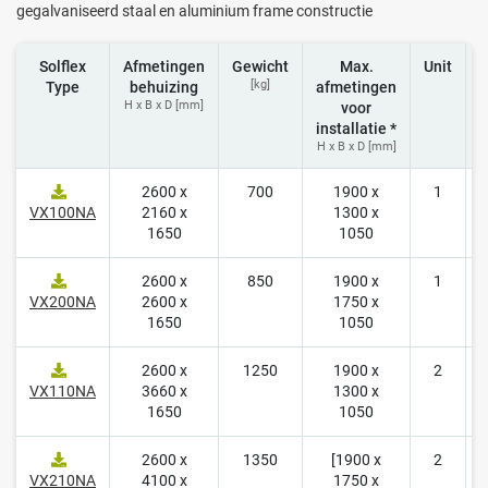
gegalvaniseerd staal en aluminium frame constructie
Solflex
Afmetingen
Gewicht
Max.
Unit
[kg]
Type
behuizing
afmetingen
H x B x D [mm]
voor
installatie *
H x B x D [mm]
2600 x
700
1900 x
1
1
VX100NA
2160 x
1300 x
1650
1050
2600 x
850
1900 x
1
1
VX200NA
2600 x
1750 x
1650
1050
2600 x
1250
1900 x
2
1
VX110NA
3660 x
1300 x
1650
1050
2600 x
1350
[1900 x
2
1
VX210NA
4100 x
1750 x