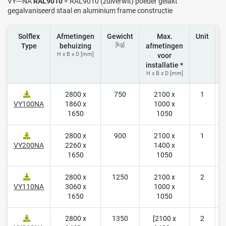
VY---NA
RAL9010
= RAL9010 (zuiverwit) poeder gelakt
gegalvaniseerd staal en aluminium frame constructie
Solflex
Afmetingen
Gewicht
Max.
Unit
[kg]
Type
behuizing
afmetingen
H x B x D [mm]
voor
installatie *
H x B x D [mm]
2800 x
750
2100 x
1
1
VY100NA
1860 x
1000 x
1650
1050
2800 x
900
2100 x
1
1
VY200NA
2260 x
1400 x
1650
1050
2800 x
1250
2100 x
2
1
VY110NA
3060 x
1000 x
1650
1050
2800 x
1350
[2100 x
2
1