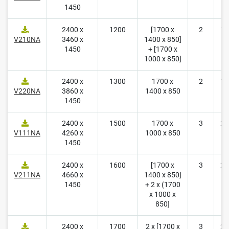
1450
2400 x
1200
[1700 x
2
15
V210NA
3460 x
1400 x 850]
1450
+ [1700 x
1000 x 850]
2400 x
1300
1700 x
2
16
V220NA
3860 x
1400 x 850
1450
2400 x
1500
1700 x
3
21
V111NA
4260 x
1000 x 850
1450
2400 x
1600
[1700 x
3
22
V211NA
4660 x
1400 x 850]
1450
+ 2 x (1700
x 1000 x
850]
2400 x
1700
2 x [1700 x
3
23