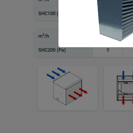
SHC100 (Pa)
5
3
m
/h
5500
SHC200 (Pa)
9