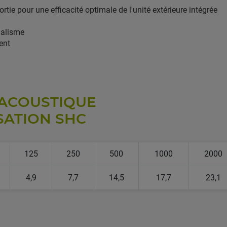
ortie pour une efficacité optimale de l'unité extérieure intégrée
dalisme
ent
 ACOUSTIQUE
SATION SHC
125
250
500
1000
2000
4,9
7,7
14,5
17,7
23,1