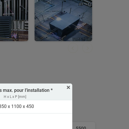
max. pour l’installation *
H x L x P [mm]
850 x 1100 x 450
4500
5000
5500