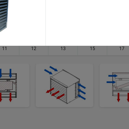
6
7
10
13
16
6000
6500
7000
7500
8000
11
12
13
15
17