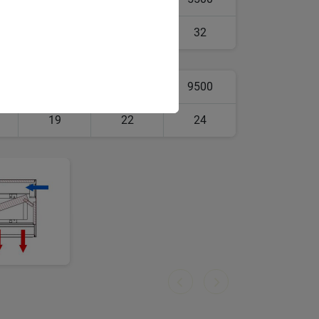
21
26
32
8500
9000
9500
19
22
24