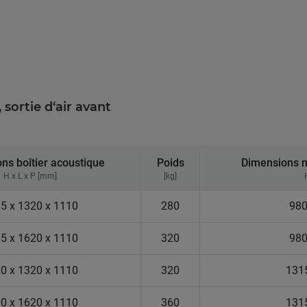
, sortie d‘air avant
ns boîtier acoustique
Poids
Dimensions ma
H x L x P [mm]
[kg]
5 x 1320 x 1110
280
980
5 x 1620 x 1110
320
980
0 x 1320 x 1110
320
1315
0 x 1620 x 1110
360
1315