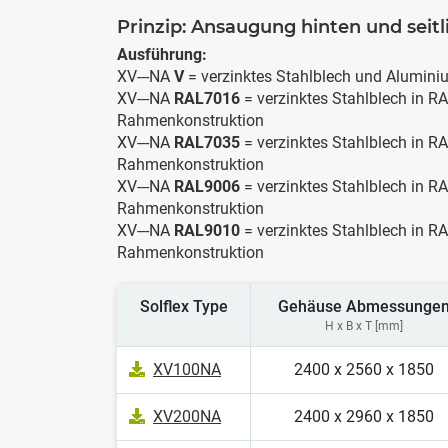
Prinzip: Ansaugung hinten und seit
Ausführung:
XV---NA
V
= verzinktes Stahlblech und Alumin
XV---NA
RAL7016
= verzinktes Stahlblech in R
Rahmenkonstruktion
XV---NA
RAL7035
= verzinktes Stahlblech in R
Rahmenkonstruktion
XV---NA
RAL9006
= verzinktes Stahlblech in 
Rahmenkonstruktion
XV---NA
RAL9010
= verzinktes Stahlblech in 
Rahmenkonstruktion
Solflex Type
Gehäuse Abmessunge
H x B x T [mm]
XV100NA
2400 x 2560 x 1850
XV200NA
2400 x 2960 x 1850