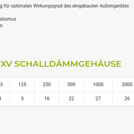
ng für optimalen Wirkungsgrad des eingebauten Außengerätes
dalismus
en
 XV SCHALLDÄMMGEHÄUSE
3
125
250
500
1000
2000
3
5
16
22
27
26