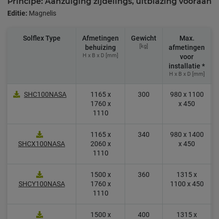
Principe: Aanzuiging zijdelings, uitblazing vooraan
Editie:
Magnelis
Solflex Type
Afmetingen
Gewicht
Max.
[kg]
behuizing
afmetingen
H x B x D [mm]
voor
installatie *
H x B x D [mm]
SHC100NASA
1165 x
300
980 x 1100
1760 x
x 450
1110
1165 x
340
980 x 1400
SHCX100NASA
2060 x
x 450
1110
1500 x
360
1315 x
SHCY100NASA
1760 x
1100 x 450
1110
1500 x
400
1315 x