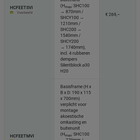
(H
:
SHC100
max
HCFEETSVI
→ 870mm /
Voorbeeld
€ 269,–
SHCY100 →
1210mm /
SHC200 →
1540mm /
SHCY200
→ 1740mm)
,
incl. 4 rubberen
dempers
Silentblock ⌀30
H20
Basisframe (H x
B x D: 190 x 115
x 700mm)
verplicht voor
montage
akoestische
omkasting en
buitenunit
(H
:
SHC100
max
HCFEETMVI