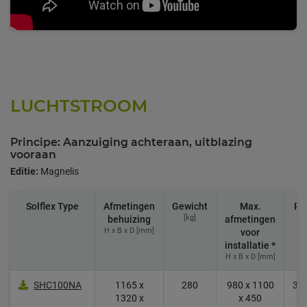
LUCHTSTROOM
Principe: Aanzuiging achteraan, uitblazing
vooraan
Editie:
Magnelis
Solflex Type
Afmetingen
Gewicht
Max.
Pri
[kg]
behuizing
afmetingen
H x B x D [mm]
voor
installatie *
H x B x D [mm]
SHC100NA
1165 x
280
980 x 1100
3.9
1320 x
x 450