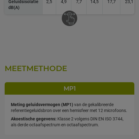
Geluidsisolatie
2,5
4,9
7,7
14,5
17,7
23,1
dB(A)
MEETMETHODE
MP1
Meting geluidsvermogen (MP1)
van de gekalibreerde
referentiegeluidsbron over een hemisfeer met 12 microfoons.
Akoestische gegevens:
Klasse 2 volgens DIN EN ISO 3744,
als derde octaafspectrum en octaafspectrum.