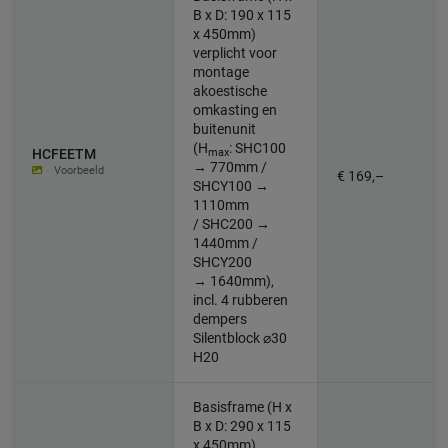
B x D: 190 x 115
x 450mm)
verplicht voor
montage
akoestische
omkasting en
buitenunit
(H
:
SHC100
max
HCFEETM
→ 770mm /
Voorbeeld
€ 169,–
SHCY100 →
1110mm
/ SHC200 →
1440mm /
SHCY200
→ 1640mm)
,
incl. 4 rubberen
dempers
Silentblock ⌀30
H20
Basisframe (H x
B x D: 290 x 115
x 450mm)