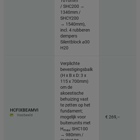
1010mm
/ SHC200 →
1340mm /
SHCY200
→ 1540mm)
,
incl. 4 rubberen
dempers
Silentblock ⌀30
H20
Verplichte
bevestigingsbalk
(H x B x D: 3 x
115 x 700mm)
om de
akoestische
behuizing vast
te zetten op het
HCFIXBEAMVI
fundament;
Voorbeeld
mogelijk voor
€ 269,–
buitenunits met
H
:
SHC100
max
→ 980mm /