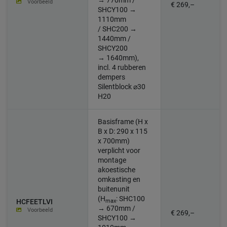
→ 770mm /
Voorbeeld
€ 269,–
SHCY100 →
1110mm
/ SHC200 →
1440mm /
SHCY200
→ 1640mm)
,
incl. 4 rubberen
dempers
Silentblock ⌀30
H20
Basisframe (H x
B x D: 290 x 115
x 700mm)
verplicht voor
montage
akoestische
omkasting en
buitenunit
(H
:
SHC100
max
HCFEETLVI
→ 670mm /
Voorbeeld
€ 269,–
SHCY100 →