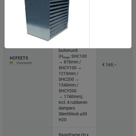
Basisframe (H x
B x D: 90 x 115 x
450mm)
verplicht voor
montage
akoestische
omkasting en
buitenunit
(H
:
SHC100
max
HCFEETS
→ 870mm /
Voorbeeld
€ 169,–
SHCY100 →
1210mm /
SHC200 →
1540mm /
SHCY200
→ 1740mm)
,
incl. 4 rubberen
dempers
Silentblock ⌀30
H20
Basisframe (H x