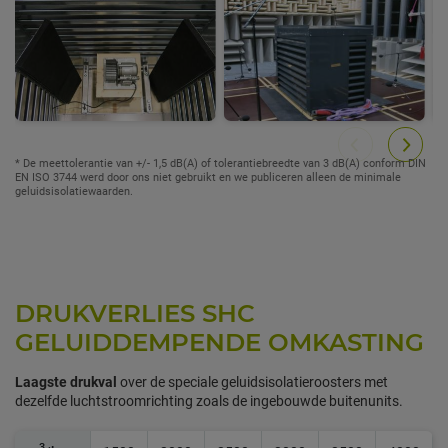
* De meettolerantie van +/- 1,5 dB(A) of tolerantiebreedte van 3 dB(A) conform DIN
EN ISO 3744 werd door ons niet gebruikt en we publiceren alleen de minimale
geluidsisolatiewaarden.
DRUKVERLIES SHC
GELUIDDEMPENDE OMKASTING
Laagste drukval
over de speciale geluidsisolatieroosters met
dezelfde luchtstroomrichting zoals de ingebouwde buitenunits.
3