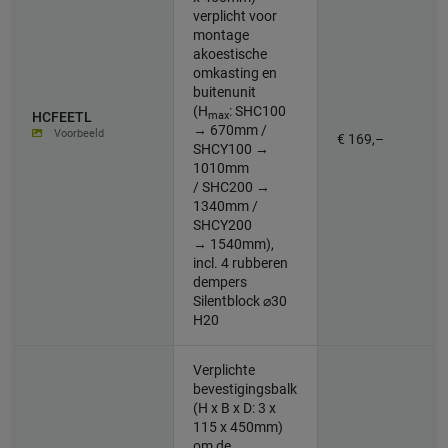
verplicht voor
montage
akoestische
omkasting en
buitenunit
(H
:
SHC100
max
HCFEETL
→ 670mm /
Voorbeeld
€ 169,–
SHCY100 →
1010mm
/ SHC200 →
1340mm /
SHCY200
→ 1540mm)
,
incl. 4 rubberen
dempers
Silentblock ⌀30
H20
Verplichte
bevestigingsbalk
(H x B x D: 3 x
115 x 450mm)
om de