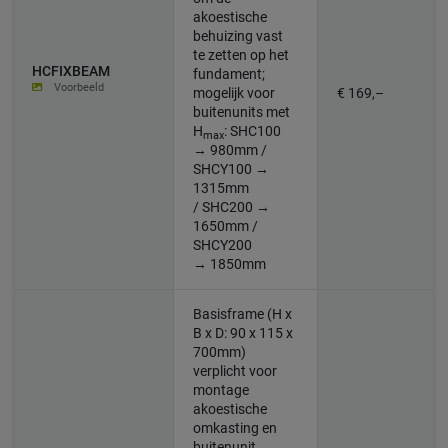
akoestische
behuizing vast
te zetten op het
HCFIXBEAM
fundament;
Voorbeeld
mogelijk voor
€ 169,–
buitenunits met
H
:
SHC100
max
→ 980mm /
SHCY100 →
1315mm
/ SHC200 →
1650mm /
SHCY200
→ 1850mm
Basisframe (H x
B x D: 90 x 115 x
700mm)
verplicht voor
montage
akoestische
omkasting en
buitenunit